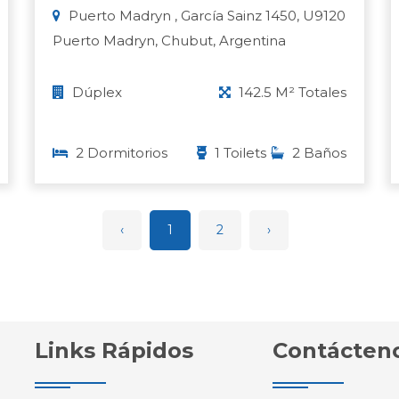
Puerto Madryn , García Sainz 1450, U9120
Puerto Madryn, Chubut, Argentina
Dúplex
142.5 M² Totales
2 Dormitorios
1 Toilets
2 Baños
‹
1
2
›
Links Rápidos
Contácten