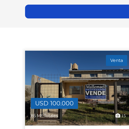
Venta
USD 100.000
85 M² Totales
15