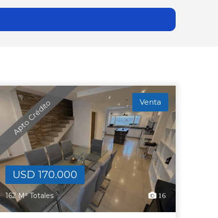
Venta
Apto Crédito
USD 170.000
162 M² Totales
16