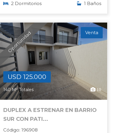
2 Dormitorios
1 Baños
Venta
Oportunidad
USD 125.000
140 M² Totales
10
DUPLEX A ESTRENAR EN BARRIO
SUR CON PATI...
Código: 196908