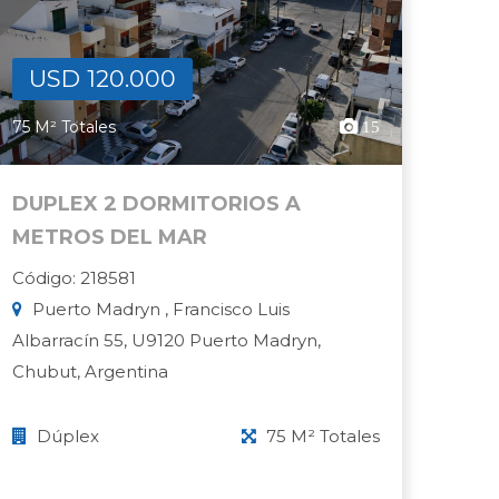
USD 120.000
75 M² Totales
15
DUPLEX 2 DORMITORIOS A
METROS DEL MAR
Código: 218581
Puerto Madryn , Francisco Luis
Albarracín 55, U9120 Puerto Madryn,
Chubut, Argentina
Dúplex
75 M² Totales