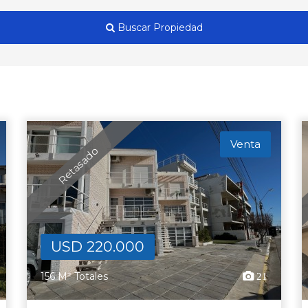
Buscar Propiedad
Venta
Retasado
USD 220.000
156 M² Totales
21