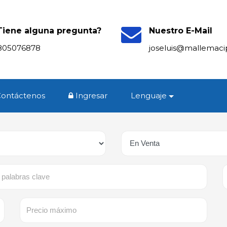
Tiene alguna pregunta?
Nuestro E-Mail
805076878
joseluis@mallemac
Contáctenos
Ingresar
Lenguaje