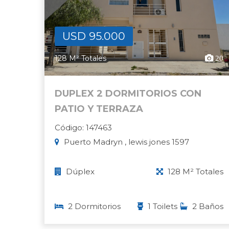
USD 95.000
128 M² Totales
20
DUPLEX 2 DORMITORIOS CON
PATIO Y TERRAZA
Código: 147463
Puerto Madryn , lewis jones 1597
Dúplex
128 M² Totales
2 Dormitorios
1 Toilets
2 Baños