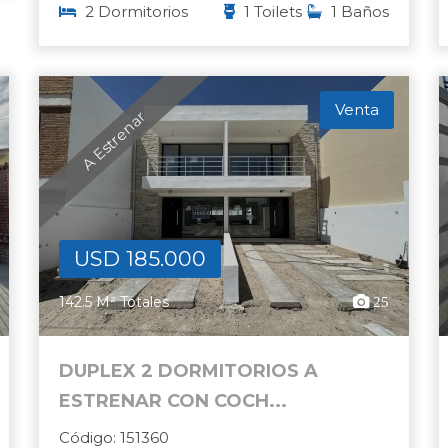
2 Dormitorios
1 Toilets
1 Baños
Venta
A Estrenar
USD 185.000
142.5 M² Totales
25
DUPLEX 2 DORMITORIOS A
ESTRENAR CON COCH...
Código: 151360