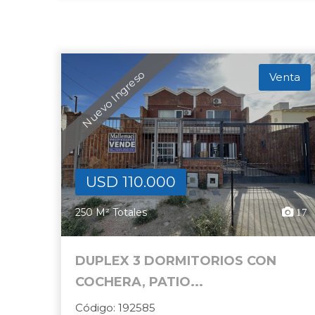
Nuevo Ingreso
Venta
USD 110.000
250 M² Totales
17
DUPLEX 3 DORMITORIOS CON
COCHERA, PATIO...
Código: 192585