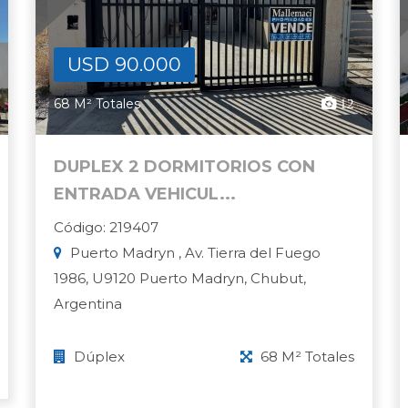
USD 90.000
68 M² Totales
12
DUPLEX 2 DORMITORIOS CON
ENTRADA VEHICUL...
Código: 219407
Puerto Madryn , Av. Tierra del Fuego
1986, U9120 Puerto Madryn, Chubut,
Argentina
Dúplex
68 M² Totales