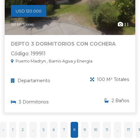
USD 120.000
11
100 M² Totales
DEPTO 3 DORMITORIOS CON COCHERA
Código: 199911
Puerto Madryn , Barrio Agua y Energia
100 M² Totales
Departamento
2 Baños
3 Dormitorios
‹
1
2
...
5
6
7
8
9
10
11
...
17
1