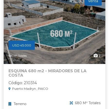
Venta
USD 45.000
2
680 M² Totales
ESQUINA 680 m2 - MIRADORES DE LA
COSTA
Código: 210314
Puerto Madryn , PAICO
680 M² Totales
Terreno