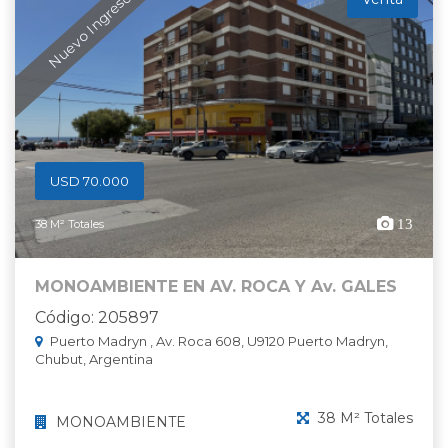
Nuevo Ingreso
USD 70.000
13
38 M² Totales
MONOAMBIENTE EN AV. ROCA Y Av. GALES
Código: 205897
Puerto Madryn , Av. Roca 608, U9120 Puerto Madryn,
Chubut, Argentina
38 M² Totales
MONOAMBIENTE