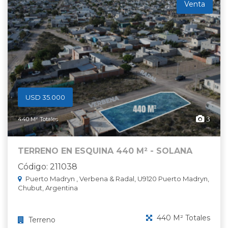
Venta
USD 35.000
3
440 M² Totales
TERRENO EN ESQUINA 440 M² - SOLANA
Código: 211038
Puerto Madryn , Verbena & Radal, U9120 Puerto Madryn,
Chubut, Argentina
440 M² Totales
Terreno