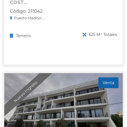
COST...
Código: 211042
Puerto Madryn , -
625 M² Totales
Terreno
Nuevo Ingreso
Venta