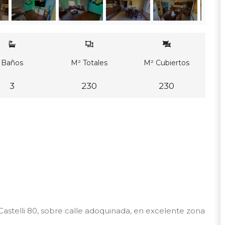
Baños
M² Totales
M² Cubiertos
3
230
230
d
astelli 80, sobre calle adoquinada, en excelente zona