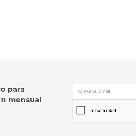
co para
etín mensual