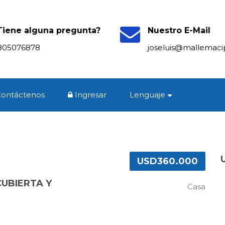
Tiene alguna pregunta?
Nuestro E-Mail
805076878
joseluis@mallemac
Contáctenos
Ingresar
Lenguaje
USD360.000
CUBIERTA Y
Casa