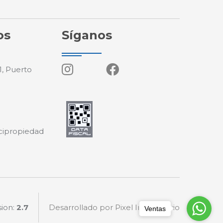
os
Síganos
1, Puerto
cipropiedad
sion:
2.7
Desarrollado por Pixel Inmobiliario
Ventas